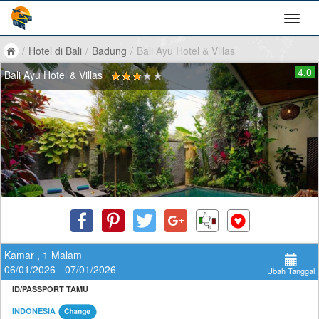
/
Hotel di Bali
/
Badung
/
Bali Ayu Hotel & Villas
4.0
Bali Ayu Hotel & Villas
Kamar , 1 Malam
06/01/2026 - 07/01/2026
Ubah Tanggal
ID/PASSPORT TAMU
INDONESIA