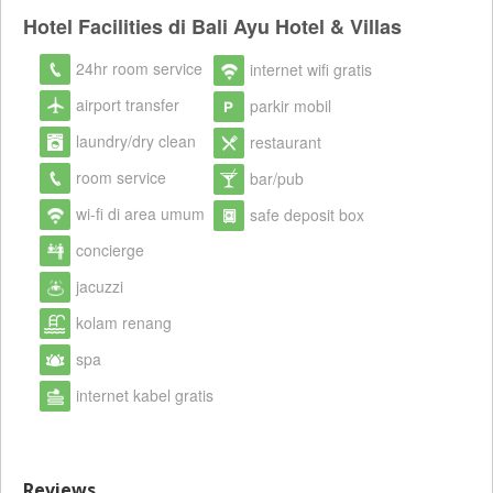
Hotel Facilities di Bali Ayu Hotel & Villas
24hr room service
internet wifi gratis
airport transfer
parkir mobil
laundry/dry clean
restaurant
room service
bar/pub
wi-fi di area umum
safe deposit box
concierge
jacuzzi
kolam renang
spa
internet kabel gratis
Reviews