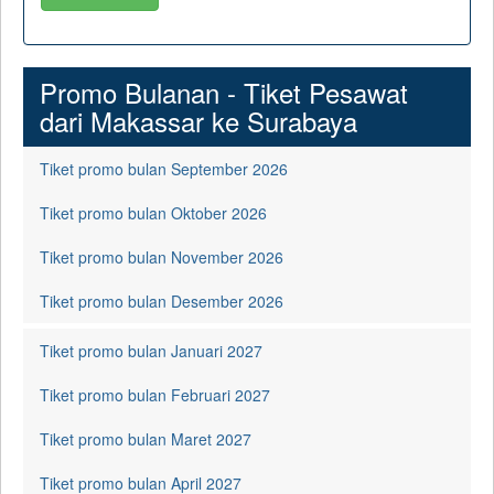
Promo Bulanan - Tiket Pesawat
dari Makassar ke Surabaya
Tiket promo bulan September 2026
Tiket promo bulan Oktober 2026
Tiket promo bulan November 2026
Tiket promo bulan Desember 2026
Tiket promo bulan Januari 2027
Tiket promo bulan Februari 2027
Tiket promo bulan Maret 2027
Tiket promo bulan April 2027