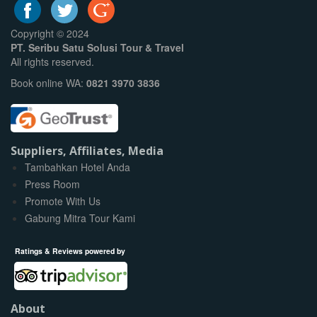
Copyright © 2024
PT. Seribu Satu Solusi Tour & Travel
All rights reserved.
Book online WA:
0821 3970 3836
Suppliers, Affiliates, Media
Tambahkan Hotel Anda
Press Room
Promote With Us
Gabung Mitra Tour Kami
Ratings & Reviews powered by
About