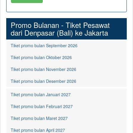
Promo Bulanan - Tiket Pesawat
dari Denpasar (Bali) ke Jakarta
Tiket promo bulan September 2026
Tiket promo bulan Oktober 2026
Tiket promo bulan November 2026
Tiket promo bulan Desember 2026
Tiket promo bulan Januari 2027
Tiket promo bulan Februari 2027
Tiket promo bulan Maret 2027
Tiket promo bulan April 2027