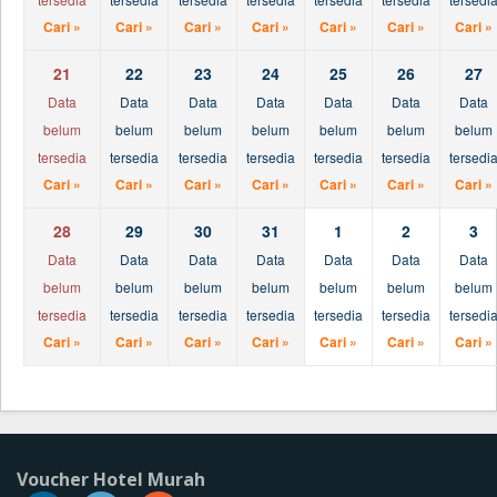
Cari »
Cari »
Cari »
Cari »
Cari »
Cari »
Cari »
21
22
23
24
25
26
27
Data
Data
Data
Data
Data
Data
Data
belum
belum
belum
belum
belum
belum
belum
tersedia
tersedia
tersedia
tersedia
tersedia
tersedia
tersedi
Cari »
Cari »
Cari »
Cari »
Cari »
Cari »
Cari »
28
29
30
31
1
2
3
Data
Data
Data
Data
Data
Data
Data
belum
belum
belum
belum
belum
belum
belum
tersedia
tersedia
tersedia
tersedia
tersedia
tersedia
tersedi
Cari »
Cari »
Cari »
Cari »
Cari »
Cari »
Cari »
Voucher Hotel Murah