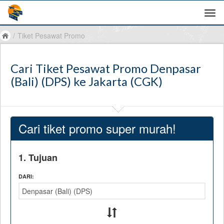
/
Tiket Pesawat Promo
Cari Tiket Pesawat Promo Denpasar
(Bali) (DPS) ke Jakarta (CGK)
Cari tiket promo super murah!
1. Tujuan
DARI: