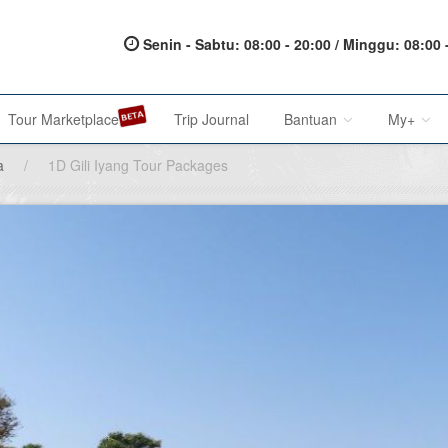
Senin - Sabtu: 08:00 - 20:00 / Minggu: 08:00 
Tour Marketplace
Trip Journal
Bantuan
My+
a
/
1D Gili Iyang Tour Packages
About Us
My Acc
Metode Pembayaran
My Res
Terms of Service
Affilia
Privacy Policy
Karir@1001malam
Saran & Keluhan