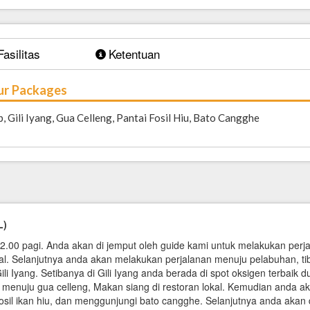
Fasilitas
Ketentuan
our Packages
 Gili Iyang, Gua Celleng, Pantai Fosil Hiu, Bato Cangghe
L)
02.00 pagi. Anda akan di jemput oleh guide kami untuk melakukan pe
okal. Selanjutnya anda akan melakukan perjalanan menuju pelabuhan, ti
Iyang. Setibanya di Gili Iyang anda berada di spot oksigen terbaik du
r menuju gua celleng, Makan siang di restoran lokal. Kemudian anda 
osil ikan hiu, dan menggunjungi bato cangghe. Selanjutnya anda akan