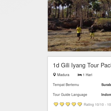
Hotel di Yogyakarta
Tour di Yogya
Hotel di Solo (Surakarta)
Tour di Komodo
Hotel di Semarang
Tour di Lombok
Hotel di Medan
Tour di Flores
Hotel di Batam
Tour di Danau Toba, Medan
Tour di Singapore
1d Gili Iyang Tour Pa
Madura
1 Hari
Tempat Bertemu
Sura
Tour Guide Language
Indo
Rating
10
/10 -
10