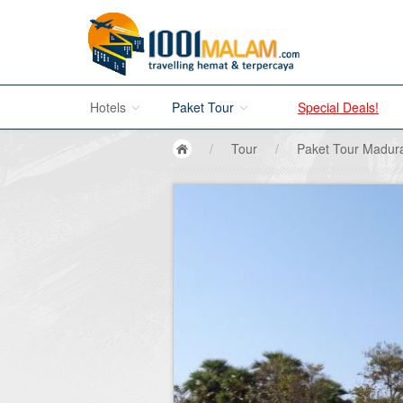
Hotels
Paket Tour
Special Deals!
/
Tour
/
Paket Tour Madur
Hotel di Bali
Promo Paket Tour Wisata
Hotel di Jakarta
Tour di Madura
Hotel di Bandung
Tour di Bromo
Hotel di Surabaya
Tour di Karimun Jawa
Hotel di Malang
Tour di Banyuwangi
Hotel di Bromo
Tour di Bali