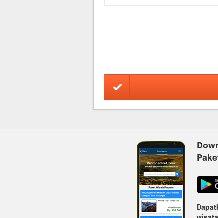
Down
Pake
Dapatk
wisata