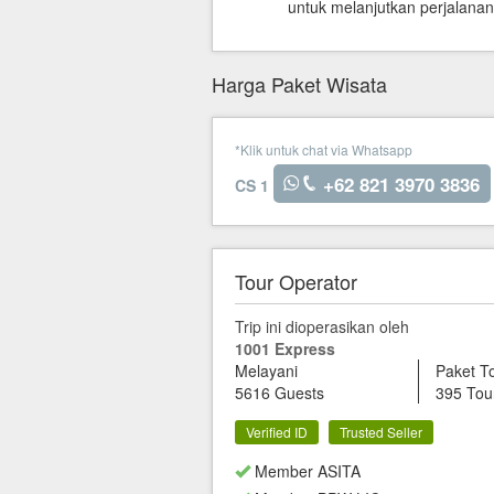
untuk melanjutkan perjalana
Harga Paket Wisata
*Klik untuk chat via Whatsapp
+62 821 3970 3836
CS 1
Tour Operator
Trip ini dioperasikan oleh
1001 Express
Melayani
Paket T
5616 Guests
395 Tou
Verified ID
Trusted Seller
Member ASITA