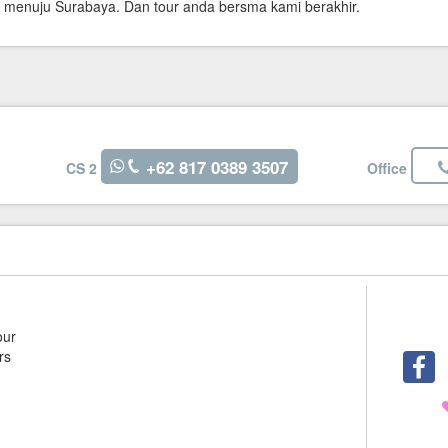
n menuju Surabaya. Dan tour anda bersma kami berakhir.
+62 817 0389 3507
CS 2
Office
our
rs