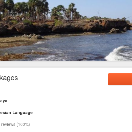
FAQ
Contact Us
ckages
baya
nesian Language
reviews (100%)