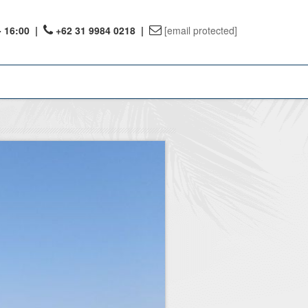
- 16:00
|
+62 31 9984 0218 |
[email protected]
ount
ervations
te Reward