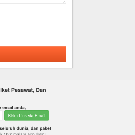
iket Pesawat, Dan
e email anda,
Kirim Link via Email
seluruh dunia, dan paket
tuk 1001malam app disini