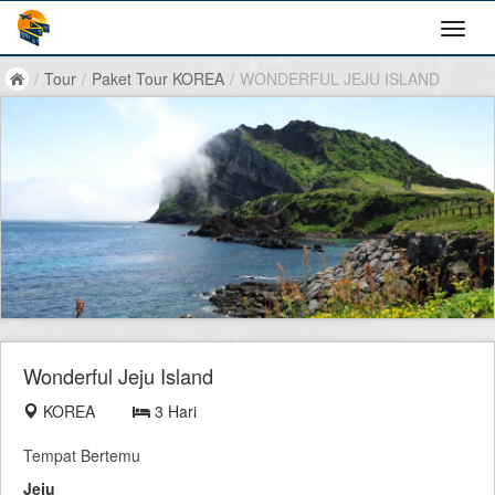
/
Tour
/
Paket Tour KOREA
/
WONDERFUL JEJU ISLAND
Wonderful Jeju Island
KOREA
3 Hari
Tempat Bertemu
Jeju