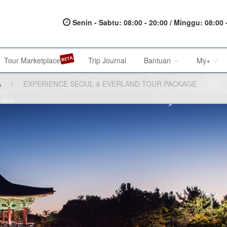
Senin - Sabtu: 08:00 - 20:00 / Minggu: 08:00 
Tour Marketplace
Trip Journal
Bantuan
My+
A
/
EXPERIENCE SEOUL & EVERLAND TOUR PACKAGE
About Us
My Acc
Metode Pembayaran
My Res
Terms of Service
Affilia
Privacy Policy
Karir@1001malam
Saran & Keluhan