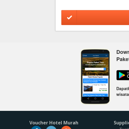
Down
Pake
Dapatk
wisata
Voucher Hotel Murah
Suppli