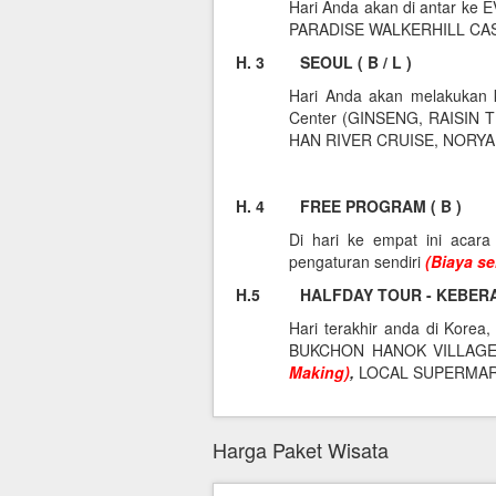
Hari Anda akan di antar k
PARADISE WALKERHILL CA
H. 3 SEOUL ( B / L )
Hari Anda akan melakukan
Center (GINSENG, RAISIN 
HAN RIVER CRUISE, NORY
H. 4 FREE PROGRAM ( B )
Di hari ke empat ini acar
pengaturan sendiri
(Biaya se
H.5 HALFDAY TOUR - KEBERANG
Hari terakhir anda di Korea
BUKCHON HANOK VILLAGE
Making)
,
LOCAL SUPERMARKET.
Harga Paket Wisata