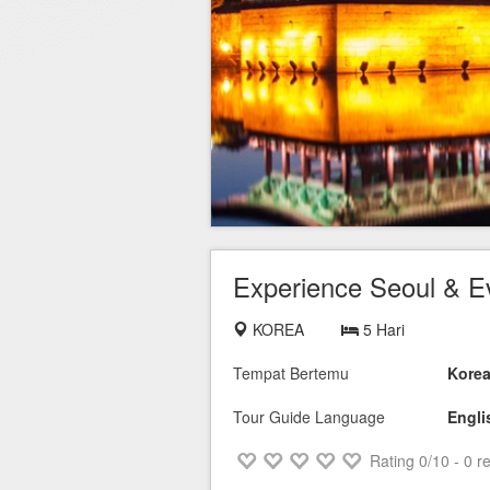
Hotel di Yogyakarta
Tour di Yogya
Hotel di Solo (Surakarta)
Tour di Komodo
Hotel di Semarang
Tour di Lombok
Hotel di Medan
Tour di Flores
Hotel di Batam
Tour di Danau Toba, Medan
Tour di Singapore
Experience Seoul & E
KOREA
5 Hari
Tempat Bertemu
Kore
Tour Guide Language
Engli
Rating
0
/10 -
0
re