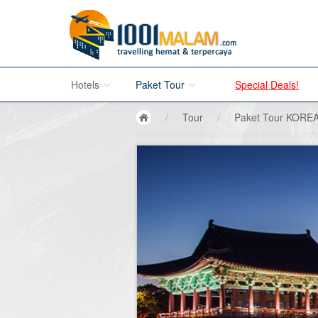
Hotels
Paket Tour
Special Deals!
/
Tour
/
Paket Tour KORE
Hotel di Bali
Promo Paket Tour Wisata
Hotel di Jakarta
Tour di Madura
Hotel di Bandung
Tour di Bromo
Hotel di Surabaya
Tour di Karimun Jawa
Hotel di Malang
Tour di Banyuwangi
Hotel di Bromo
Tour di Bali