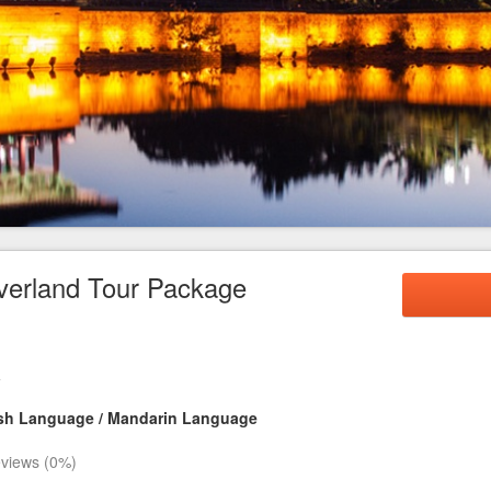
FAQ
Contact Us
verland Tour Package
a
sh Language / Mandarin Language
views (0%)