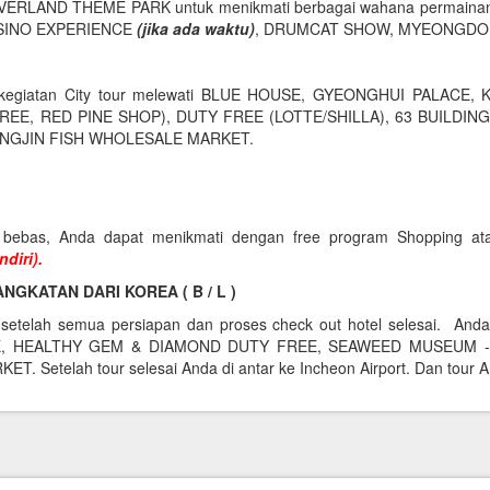
e EVERLAND THEME PARK untuk menikmati berbagai wahana permaina
SINO EXPERIENCE
(jika ada waktu)
, DRUMCAT SHOW, MYEONGDO
 kegiatan City tour melewati BLUE HOUSE, GYEONGHUI PALACE, K
TREE, RED PINE SHOP), DUTY FREE (LOTTE/SHILLA), 63 BUILDIN
ANGJIN FISH WHOLESALE MARKET.
a bebas, Anda dapat menikmati dengan free program Shopping ata
ndiri).
KATAN DARI KOREA ( B / L )
, setelah semua persiapan dan proses check out hotel selesai. And
, HEALTHY GEM & DIAMOND DUTY FREE, SEAWEED MUSEUM -
 Setelah tour selesai Anda di antar ke Incheon Airport. Dan tour A