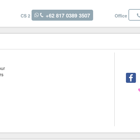
+62 817 0389 3507
CS 2
Office
our
rs