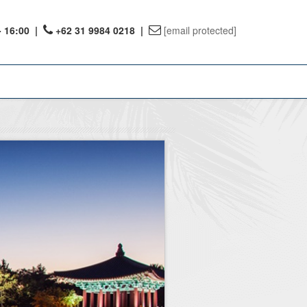
- 16:00
|
+62 31 9984 0218 |
[email protected]
ount
ervations
te Reward