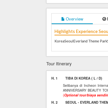
Overview
Highlights Experience Seo
KoreaSeoulEverland Theme Park
Tour Itinerary
H. 1 TIBA DI KOREA ( L / D)
Setibanya di Incheon Inte
ANNIVERSARY BEAUTY TOW
(
Optional tour/biaya sendiri
H. 2 SEOUL - EVERLAND THEME P