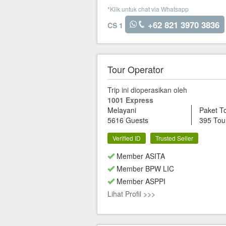
*Klik untuk chat via Whatsapp
+62 821 3970 3836
CS 1
Tour Operator
Trip ini dioperasikan oleh
1001 Express
Melayani
Paket T
5616 Guests
395 Tou
Verified ID
Trusted Seller
Member ASITA
Member BPW LIC
Member ASPPI
Lihat Profil >>>