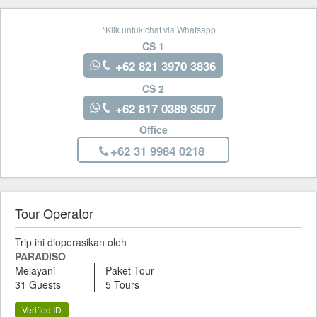
*Klik untuk chat via Whatsapp
CS 1
+62 821 3970 3836
CS 2
+62 817 0389 3507
Office
+62 31 9984 0218
Tour Operator
Trip ini dioperasikan oleh
PARADISO
Melayani
Paket Tour
31 Guests
5 Tours
Verified ID