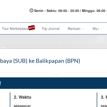
Senin - Sabtu: 08:00 - 20:00 / Minggu: 08:00 
Tour Marketplace
Trip Journal
Bantuan
My+
About Us
My Acc
baya (SUB) ke Balikpapan (BPN)
Metode Pembayaran
My Res
Terms of Service
Affilia
Privacy Policy
!
Karir@1001malam
2. Waktu
3.
Saran & Keluhan
BERANGKAT:
DEW