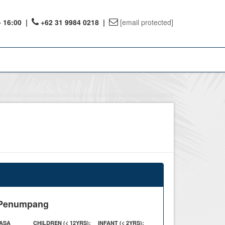
- 16:00
|
+62 31 9984 0218 |
[email protected]
ount
ervations
te Reward
 Penumpang
ASA
CHILDREN
(< 12YRS)
:
INFANT
(< 2YRS)
: