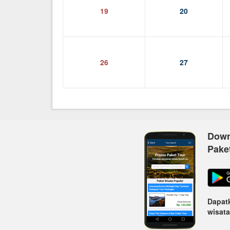
19
20
26
27
Down
Pake
Dapatk
wisata