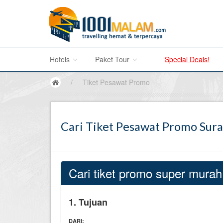
Hotels
Paket Tour
Special Deals!
/
Tiket Pesawat Promo
Hotel di Bali
Promo Paket Tour Wisata
Cari Tiket Pesawat Promo Sura
Hotel di Jakarta
Tour di Madura
Hotel di Bandung
Tour di Bromo
Hotel di Surabaya
Tour di Karimun Jawa
Cari tiket promo super murah
Hotel di Malang
Tour di Banyuwangi
1. Tujuan
Hotel di Bromo
Tour di Bali
DARI: