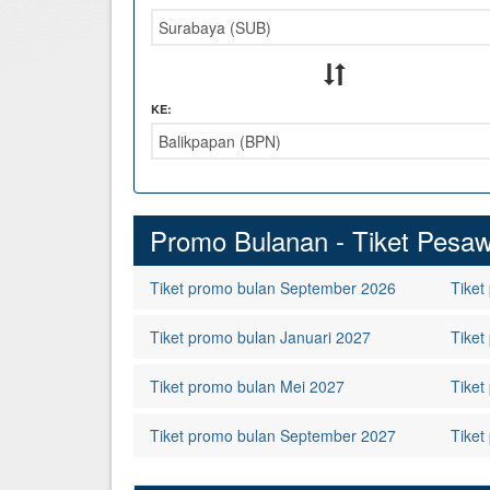
Hotel di Yogyakarta
Tour di Yogya
Hotel di Solo (Surakarta)
Tour di Komodo
Hotel di Semarang
Tour di Lombok
KE:
Hotel di Medan
Tour di Flores
Hotel di Batam
Tour di Danau Toba, Medan
Promo Bulanan - Tiket Pesaw
Tour di Singapore
Tiket promo bulan September 2026
Tiket
Tiket promo bulan Januari 2027
Tiket
Tiket promo bulan Mei 2027
Tiket
Tiket promo bulan September 2027
Tiket